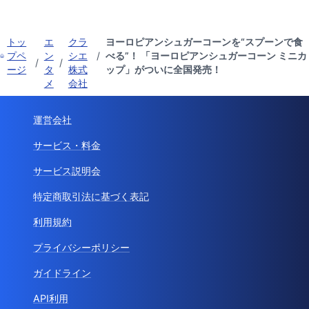
トッ
エ
クラ
ヨーロピアンシュガーコーンを“スプーンで食
プペ
ン
シエ
/
べる”！ 「ヨーロピアンシュガーコーン ミニカ
/
/
ージ
タ
株式
ップ」がついに全国発売！
メ
会社
運営会社
サービス・料金
サービス説明会
特定商取引法に基づく表記
利用規約
プライバシーポリシー
ガイドライン
API利用