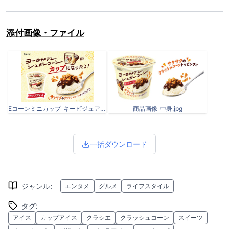
添付画像・ファイル
Eコーンミニカップ_キービジュアル_軽.jpg
商品画像_中身.jpg
一括ダウンロード
ジャンル
:
エンタメ
グルメ
ライフスタイル
タグ
:
アイス
カップアイス
クラシエ
クラッシュコーン
スイーツ