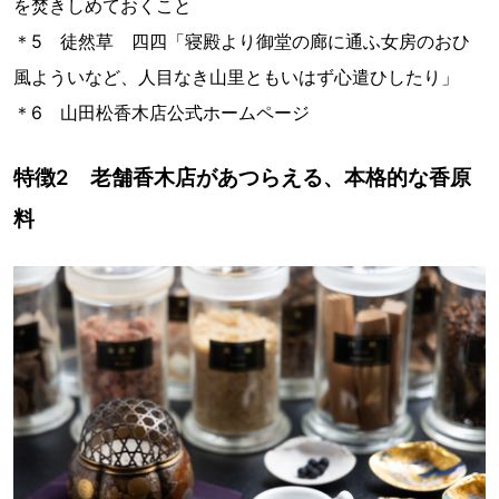
を焚きしめておくこと
＊5 徒然草 四四「寝殿より御堂の廊に通ふ女房のおひ
風よういなど、人目なき山里ともいはず心遣ひしたり」
＊6 山田松香木店公式ホームページ
特徴2 老舗香木店があつらえる、本格的な香原
料