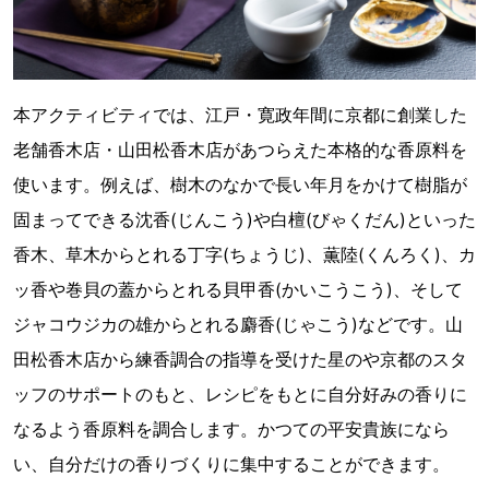
本アクティビティでは、江戸・寛政年間に京都に創業した
老舗香木店・山田松香木店があつらえた本格的な香原料を
使います。例えば、樹木のなかで長い年月をかけて樹脂が
固まってできる沈香(じんこう)や白檀(びゃくだん)といった
香木、草木からとれる丁字(ちょうじ)、薫陸(くんろく)、カ
ッ香や巻貝の蓋からとれる貝甲香(かいこうこう)、そして
ジャコウジカの雄からとれる麝香(じゃこう)などです。山
田松香木店から練香調合の指導を受けた星のや京都のスタ
ッフのサポートのもと、レシピをもとに自分好みの香りに
なるよう香原料を調合します。かつての平安貴族になら
い、自分だけの香りづくりに集中することができます。