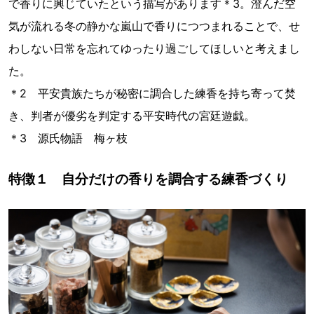
で香りに興じていたという描写があります＊3。澄んだ空
気が流れる冬の静かな嵐山で香りにつつまれることで、せ
わしない日常を忘れてゆったり過ごしてほしいと考えまし
た。
＊2 平安貴族たちが秘密に調合した練香を持ち寄って焚
き、判者が優劣を判定する平安時代の宮廷遊戯。
＊3 源氏物語 梅ヶ枝
特徴１ 自分だけの香りを調合する練香づくり