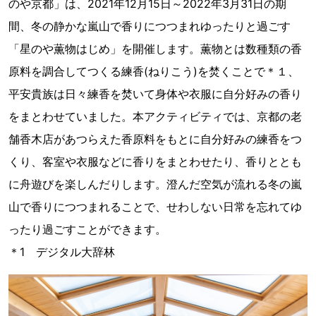
のや京都」は、2021年12月15日～2022年3月31日の期
間、冬の静かな嵐山で香りにつつまれゆったりと過ごす
「星のや薫物はじめ」を開催します。薫物とは数種類の香
原料を調合してつくる練香(ねりこう)を焚くことで＊１、
平安貴族は日々練香を焚いて身体や衣服に自分好みの香り
をまとわせていました。本アクティビティでは、京都の老
舗香木店があつらえた香原料をもとに自分好みの練香をつ
くり、客室や衣服などに香りをまとわせたり、香りととも
に舟遊びを楽しんだりします。澄んだ空気が流れる冬の嵐
山で香りにつつまれることで、せわしない日常を忘れてゆ
ったり過ごすことができます。
＊1 デジタル大辞林