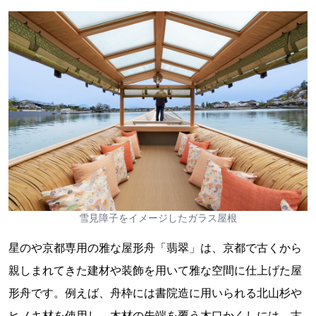
雪見障子をイメージしたガラス屋根
星のや京都専用の雅な屋形舟「翡翠」は、京都で古くから
親しまれてきた建材や装飾を用いて雅な空間に仕上げた屋
形舟です。例えば、舟枠には書院造に用いられる北山杉や
ヒノキ材を使用し、木材の先端を覆う木口かくしには、古