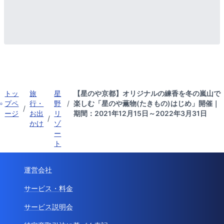
トッ
旅
星
【星のや京都】オリジナルの練香を冬の嵐山で
プペ
行・
野
/
楽しむ「星のや薫物(たきもの)はじめ」開催｜
/
ージ
お出
リ
期間：2021年12月15日～2022年3月31日
/
かけ
ゾ
ー
ト
運営会社
サービス・料金
サービス説明会