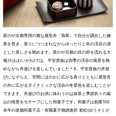
星のや京都専用の雅な屋形舟「翡翠」で自分が調合した練
香を焚き、香りにつつまれながらゆったりと冬の渓谷の凛
とした美しさを眺めます。星のや京都の目の前を流れる大
堰川(おおいがわ)では、平安貴族は四季の渓谷の風景を眺
めながら舟遊びを楽しんでいました＊8。平安貴族の舟遊
びになぞらえ、空間にほのかに広がる香りとともに屋形舟
の外に広がるダイナミックな渓谷の冬景色を楽しむことが
できます。舟遊びのお供に味わうのは抹茶と季節折々の嵐
山の情景をモチーフにした和菓子です。和菓子は創業100
余年の老舗和菓子店「有職菓子御調進所 老松(ゆうそくが