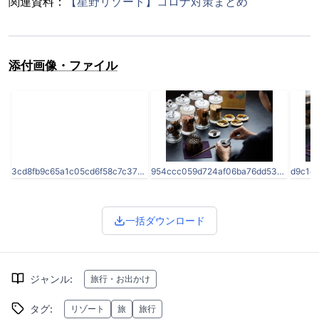
関連資料：
【星野リゾート】コロナ対策まとめ
添付画像・ファイル
3cd8fb9c65a1c05cd6f58c7c3712fd60.jpg
954ccc059d724af06ba76dd5394c2154.jpg
一括ダウンロード
ジャンル
:
旅行・お出かけ
タグ
:
リゾート
旅
旅行