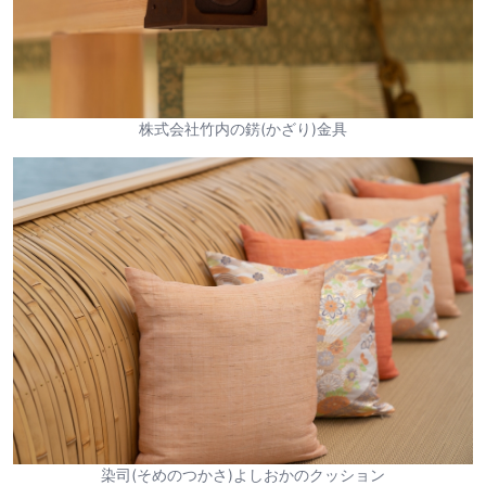
株式会社竹内の錺(かざり)金具
染司(そめのつかさ)よしおかのクッション