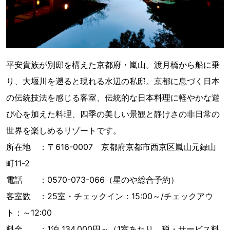
平安貴族が別邸を構えた京都府・嵐山。渡月橋から船に乗
り、大堰川を遡ると現れる水辺の私邸。京都に息づく日本
の伝統技法を感じる客室、伝統的な日本料理に軽やかな遊
び心を加えた料理、四季の美しい景観と静けさの非日常の
世界を楽しめるリゾートです。
所在地 ：〒616-0007 京都府京都市西京区嵐山元録山
町11-2
電話 ：0570-073-066（星のや総合予約）
客室数 ：25室・チェックイン：15:00～/チェックアウ
ト：～12:00
料金 ：1泊 134,000円～（1室あたり、税・サービス料