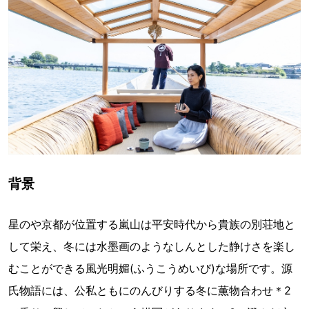
背景
星のや京都が位置する嵐山は平安時代から貴族の別荘地と
して栄え、冬には水墨画のようなしんとした静けさを楽し
むことができる風光明媚(ふうこうめいび)な場所です。源
氏物語には、公私ともにのんびりする冬に薫物合わせ＊2