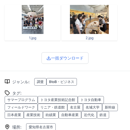
1.jpg
2.jpg
一括ダウンロード
ジャンル
:
調査
BtoB・ビジネス
タグ
:
サマープログラム
トヨタ産業技術記念館
トヨタ自動車
フィールドワーク
リニア・鉄道館
名古屋
名城大学
新幹線
日本産業
産業技術
紡績業
自動車産業
近代化
鉄道
場所
:
愛知県名古屋市