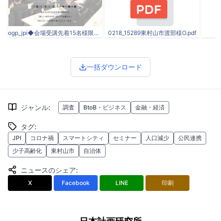
ogp_jpi◆会場受講先着15名様限定◆ライブ配信有◆.jpg
0218_15289東村山市渡部様O.pdf
一括ダウンロード
ジャンル
:
調査
BtoB・ビジネス
金融・経済
タグ
:
JPI
コロナ禍
スマートシティ
セミナー
人口減少
公民連携
少子高齢化
東村山市
自治体
ニュースのシェア
:
X
Facebook
LINE
印刷