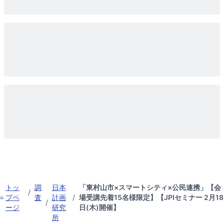
トッ
調
日本
「東村山市×スマートシティ×公民連携」【会
/
プペ
査
計画
/
場受講先着15名様限定】【JPIセミナー 2月18
/
ージ
研究
日(木)開催】
所