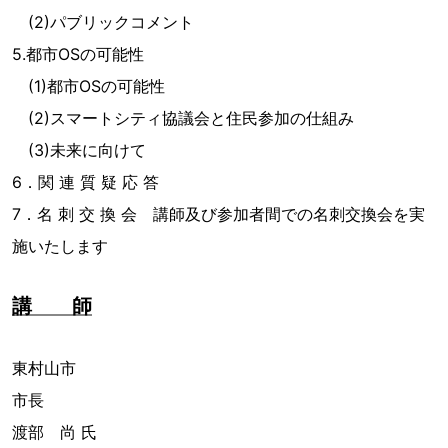
(2)パブリックコメント
5.都市OSの可能性
(1)都市OSの可能性
(2)スマートシティ協議会と住民参加の仕組み
(3)未来に向けて
6．関 連 質 疑 応 答
7．名 刺 交 換 会 講師及び参加者間での名刺交換会を実
施いたします
講 師
東村山市
市長
渡部 尚 氏