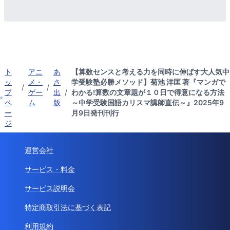
ト
アニ
あ
【算数センスと考える力を同時に伸ばす大人気中
ッ
メ・
さ
学受験塾必勝メソッド】菊池 洋匡 著『マンガで
/
/
プ
ゲー
出
/
わかる!算数の文章題が１０日で得意になる方法
ペ
ム
版
～中学受験国語カリスマ講師直伝～』2025年9
ー
月9日発刊刊行
ジ
運営会社
サービス・料金
サービス説明会
特定商取引法に基づく表記
利用規約