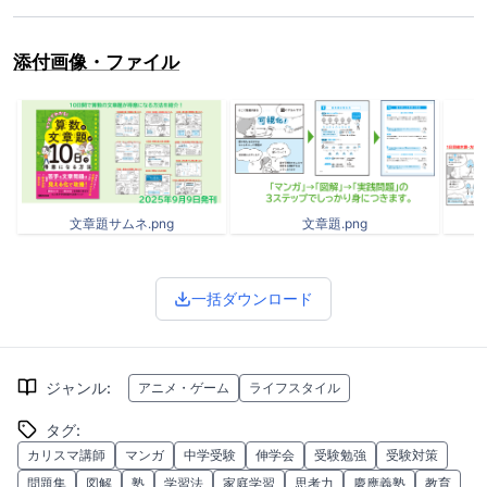
添付画像・ファイル
文章題サムネ.png
文章題.png
一括ダウンロード
ジャンル
:
アニメ・ゲーム
ライフスタイル
タグ
:
カリスマ講師
マンガ
中学受験
伸学会
受験勉強
受験対策
問題集
図解
塾
学習法
家庭学習
思考力
慶應義塾
教育