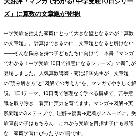
大好評「マンガでわかる! 中学受験10日シリー
ズ」に算数の文章題が登場!
中学受験を控えた家庭にとって大きな壁となるのが「算数
の文章題」。計算はできるのに、文章題となると解けない
——そんな悩みを持つ子どもたちに向けて、本書『マンガ
でわかる！中学受験 10日で得意になるシリーズ』の新刊が
登場しました。人気算数講師・菊池洋匡先生が、文章題
の“読み解き方”と“図解での考え方”を、マンガでやさしく解
説。1日1テーマ、10日間で無理なく学べる構成で、苦手意
識を取り除き、着実に実力を育てます。マンガ→図解→実
践問題の3ステップで、理解→復習→定着がスムーズに。受
験直前の子はもちろん、これから受験を目指す子にも最適
な、家庭学習にぴったりの1冊です。