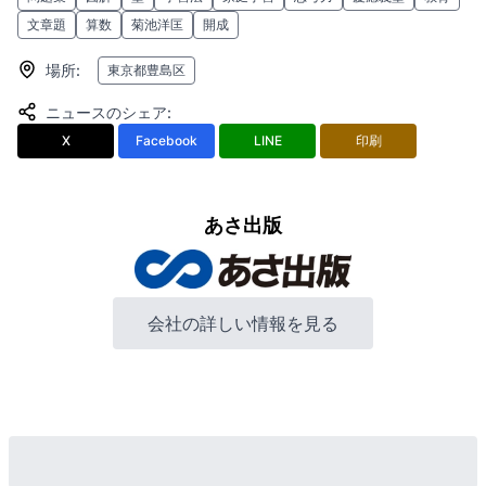
文章題
算数
菊池洋匡
開成
場所
:
東京都豊島区
ニュースのシェア
:
X
Facebook
LINE
印刷
あさ出版
会社の詳しい情報を見る