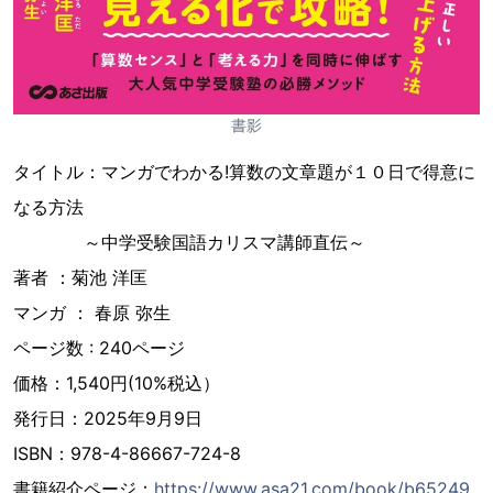
書影
タイトル：マンガでわかる!算数の文章題が１０日で得意に
なる方法
～中学受験国語カリスマ講師直伝～
著者 ：菊池 洋匡
マンガ ： 春原 弥生
ページ数 : 240ページ
価格：1,540円(10%税込）
発行日：2025年9月9日
ISBN：978-4-86667-724-8
書籍紹介ページ：
https://www.asa21.com/book/b65249