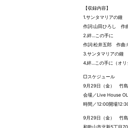
【収録内容】
1.サンタマリアの鐘
作詞:山田ひろし 作曲
2.絆...この手に
作詞:松井五郎 作曲:
3.サンタマリアの鐘
4.絆...この手に（
□スケジュール
9月29日（金） 竹島 宏 L
会場／Live Hous
時間／12:00開場12:
9月29日（金） 竹島
和歌山市北新5丁目70