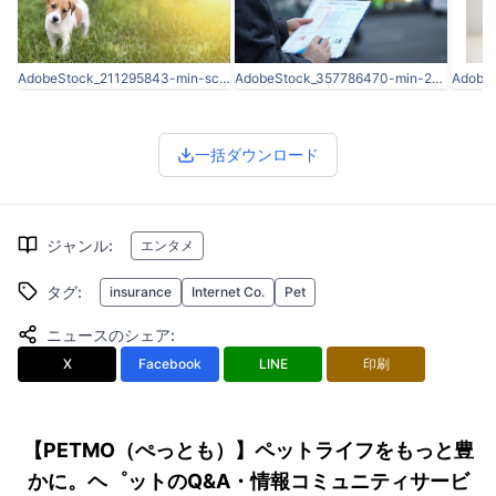
AdobeStock_211295843-min-scaled.jpeg
AdobeStock_357786470-min-2048x683.jpeg
一括ダウンロード
ジャンル
:
エンタメ
タグ
:
insurance
Internet Co.
Pet
ニュースのシェア
:
X
Facebook
LINE
印刷
【PETMO（ぺっとも）】ペットライフをもっと豊
かに。ヘ゜ットのQ&A・情報コミュニティサービ