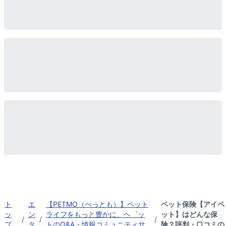
ト
エ
【PETMO（ぺっとも）】ペット
ペット保険【アイペ
ッ
ン
ライフをもっと豊かに。ヘ゜ッ
ット】はどんな保
/
/
/
プ
タ
トのQ&A・情報コミュニティサ
険？評判・口コミの