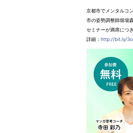
京都市でメンタルコ
市の姿勢調整師堀場
セミナーが満席につ
詳細：
http://bit.ly/