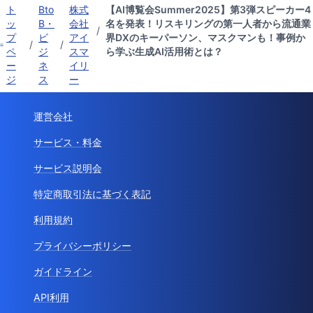
ト
Bto
株式
【AI博覧会Summer2025】第3弾スピーカー4
ッ
B・
会社
名を発表！リスキリングの第一人者から流通業
/
プ
ビ
アイ
界DXのキーパーソン、マスクマンも！事例か
/
/
ペ
ジ
スマ
ら学ぶ生成AI活用術とは？
ー
ネ
イリ
ジ
ス
ー
運営会社
サービス・料金
サービス説明会
特定商取引法に基づく表記
利用規約
プライバシーポリシー
ガイドライン
API利用