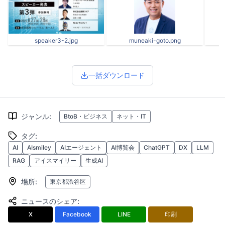
speaker3-2.jpg
muneaki-goto.png
一括ダウンロード
ジャンル
:
BtoB・ビジネス
ネット・IT
タグ
:
AI
AIsmiley
AIエージェント
AI博覧会
ChatGPT
DX
LLM
RAG
アイスマイリー
生成AI
場所
:
東京都渋谷区
ニュースのシェア
:
X
Facebook
LINE
印刷