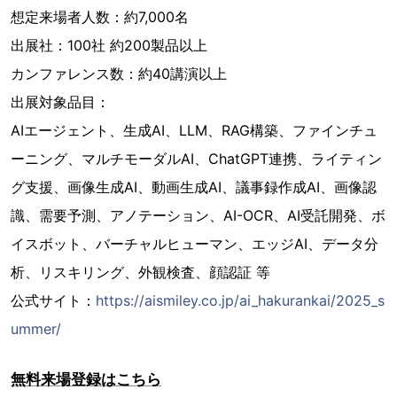
想定来場者人数：約7,000名
出展社：100社 約200製品以上
カンファレンス数：約40講演以上
出展対象品目：
AIエージェント、生成AI、LLM、RAG構築、ファインチュ
ーニング、マルチモーダルAI、ChatGPT連携、ライティン
グ支援、画像生成AI、動画生成AI、議事録作成AI、画像認
識、需要予測、アノテーション、AI-OCR、AI受託開発、ボ
イスボット、バーチャルヒューマン、エッジAI、データ分
析、リスキリング、外観検査、顔認証 等
公式サイト：
https://aismiley.co.jp/ai_hakurankai/2025_s
ummer/
無料来場登録はこちら