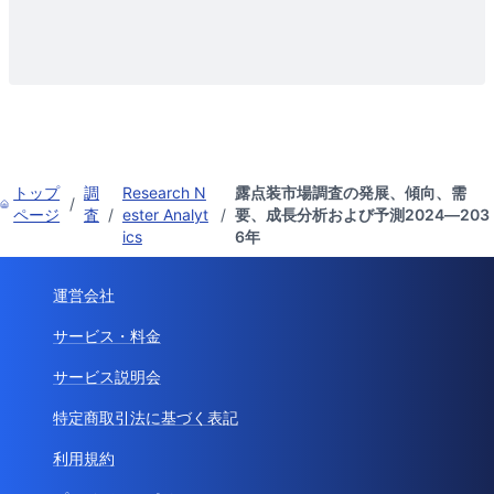
トップ
調
Research N
露点装市場調査の発展、傾向、需
/
ページ
査
/
ester Analyt
/
要、成長分析および予測2024―203
ics
6年
運営会社
サービス・料金
サービス説明会
特定商取引法に基づく表記
利用規約