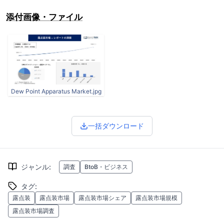
添付画像・ファイル
Dew Point Apparatus Market.jpg
一括ダウンロード
ジャンル
:
調査
BtoB・ビジネス
タグ
:
露点装
露点装市場
露点装市場シェア
露点装市場規模
露点装市場調査