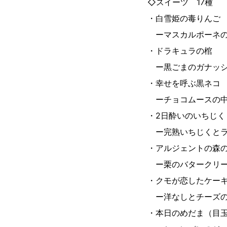
◇スイーツ 17種
・白雪姫の毒りんご
ーマスカルポーネの
・ドラキュラの棺
ー黒ごまのガナッシ
・幸せを呼ぶ黒ネコ
ーチョコムースの中
・2日酔いのいちじく
ー完熟いちじくとラ
・アルジェントの森
ー栗のバタークリー
・クモが恋したケー
ー洋なしとチーズの
・本日のめだま（目