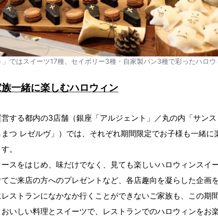
ト」ではスイーツ17種、セイボリー3種・自家製パン3種で彩ったハロウ
家族一緒に楽しむハロウィン
運営する都内の3店舗（銀座「アルジェント」／丸の内「サンス
らまつ レゼルヴ」）では、それぞれ期間限定でお子様も一緒に
ます。
コースをはじめ、味だけでなく、見ても楽しいハロウィンスイ
けてご来店の方へのプレゼントなど、各店趣向を凝らした企画
にレストランになかなか行くことができないご家族も、この期
、おいしい料理とスイーツで、レストランでのハロウィンをお