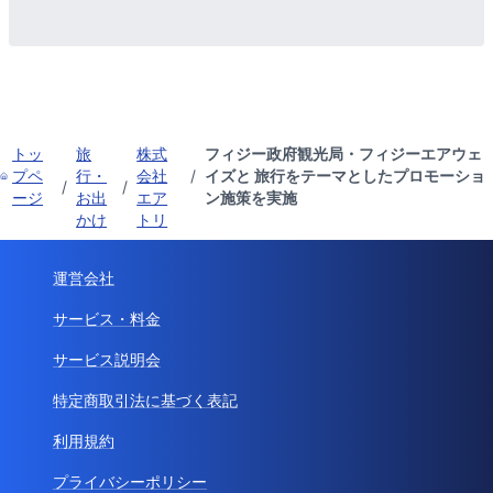
トッ
旅
株式
フィジー政府観光局・フィジーエアウェ
プペ
行・
会社
/
イズと 旅行をテーマとしたプロモーショ
/
/
ージ
お出
エア
ン施策を実施
かけ
トリ
運営会社
サービス・料金
サービス説明会
特定商取引法に基づく表記
利用規約
プライバシーポリシー