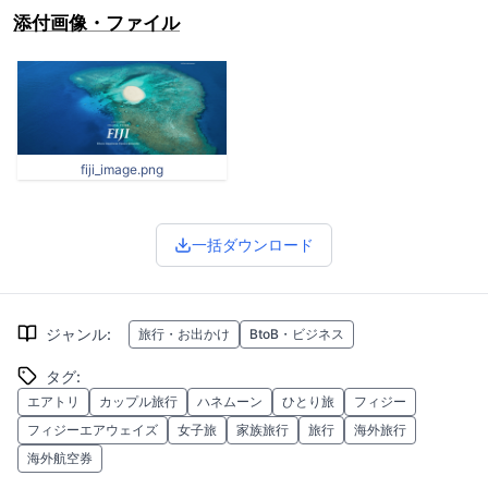
添付画像・ファイル
fiji_image.png
一括ダウンロード
ジャンル
:
旅行・お出かけ
BtoB・ビジネス
タグ
:
エアトリ
カップル旅行
ハネムーン
ひとり旅
フィジー
フィジーエアウェイズ
女子旅
家族旅行
旅行
海外旅行
海外航空券