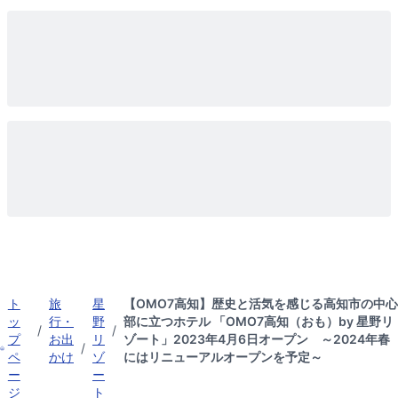
ト
旅
星
【OMO7高知】歴史と活気を感じる高知市の中心
ッ
行・
野
部に立つホテル 「OMO7高知（おも）by 星野リ
/
/
プ
お出
リ
ゾート」2023年4月6日オープン ～2024年春
/
ペ
かけ
ゾ
にはリニューアルオープンを予定～
ー
ー
ジ
ト