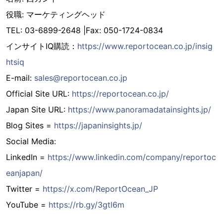
役職: マーケティングヘッド
TEL: 03-6899-2648 |Fax: 050-1724-0834
インサイトIQ購読：
https://www.reportocean.co.jp/insig
htsiq
E-mail:
sales@reportocean.co.jp
Official Site URL:
https://reportocean.co.jp/
Japan Site URL:
https://www.panoramadatainsights.jp/
Blog Sites =
https://japaninsights.jp/
Social Media:
LinkedIn =
https://www.linkedin.com/company/reportoc
eanjapan/
Twitter =
https://x.com/ReportOcean_JP
YouTube =
https://rb.gy/3gtl6m