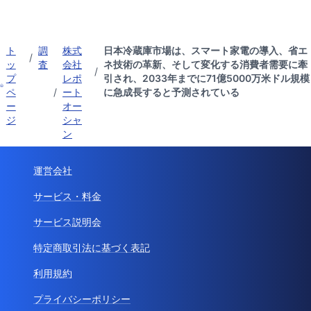
ト
調
株式
日本冷蔵庫市場は、スマート家電の導入、省エ
/
ッ
査
会社
ネ技術の革新、そして変化する消費者需要に牽
/
プ
レポ
引され、2033年までに71億5000万米ドル規模
ペ
/
ート
に急成長すると予測されている
ー
オー
ジ
シャ
ン
運営会社
サービス・料金
サービス説明会
特定商取引法に基づく表記
利用規約
プライバシーポリシー