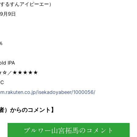
A（するすんアイピーエー）
9月9日
％
d IPA
☆☆／★★★★★
℃
tem.rakuten.co.jp/isekadoyabeer/1000056/
者）からのコメント】