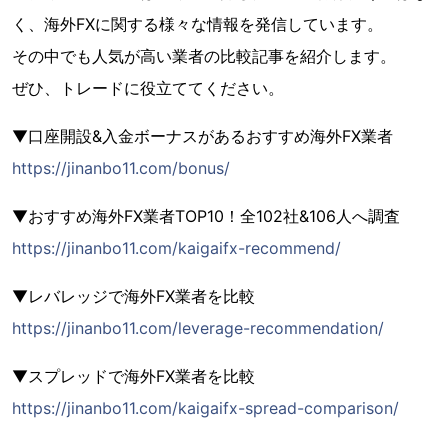
く、海外FXに関する様々な情報を発信しています。
その中でも人気が高い業者の比較記事を紹介します。
ぜひ、トレードに役立ててください。
▼口座開設&入金ボーナスがあるおすすめ海外FX業者
https://jinanbo11.com/bonus/
▼おすすめ海外FX業者TOP10！全102社&106人へ調査
https://jinanbo11.com/kaigaifx-recommend/
▼レバレッジで海外FX業者を比較
https://jinanbo11.com/leverage-recommendation/
▼スプレッドで海外FX業者を比較
https://jinanbo11.com/kaigaifx-spread-comparison/