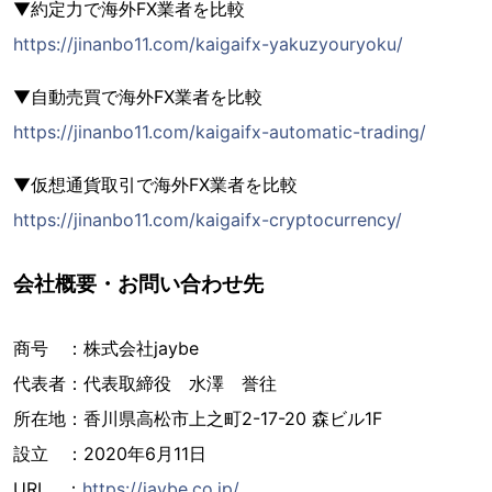
▼約定力で海外FX業者を比較
https://jinanbo11.com/kaigaifx-yakuzyouryoku/
▼自動売買で海外FX業者を比較
https://jinanbo11.com/kaigaifx-automatic-trading/
▼仮想通貨取引で海外FX業者を比較
https://jinanbo11.com/kaigaifx-cryptocurrency/
会社概要・お問い合わせ先
商号 ：株式会社jaybe
代表者：代表取締役 水澤 誉往
所在地：香川県高松市上之町2-17-20 森ビル1F
設立 ：2020年6月11日
URL ：
https://jaybe.co.jp/