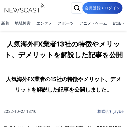
会員登録 / ログイン
新着
地域検索
エンタメ
スポーツ
アニメ・ゲーム
BtoB
人気海外FX業者13社の特徴やメリッ
ト、デメリットを解説した記事を公開
人気海外FX業者の15社の特徴やメリット、デメ
リットを解説した記事を公開しました。
2022-10-27 13:10
株式会社jaybe