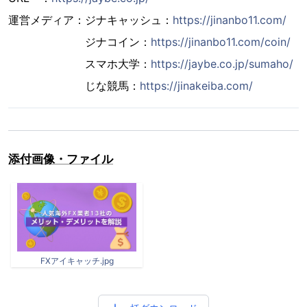
運営メディア：ジナキャッシュ：
https://jinanbo11.com/
ジナコイン：
https://jinanbo11.com/coin/
スマホ大学：
https://jaybe.co.jp/sumaho/
じな競馬：
https://jinakeiba.com/
添付画像・ファイル
FXアイキャッチ.jpg