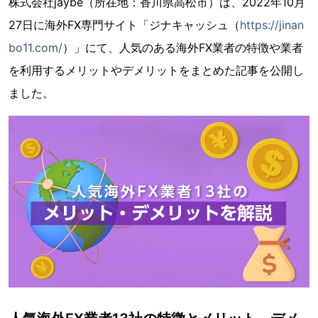
株式会社jaybe（所在地：香川県高松市）は、2022年10月
27日に海外FX専門サイト「ジナキャッシュ（
https://jinan
bo11.com/
）」にて、人気のある海外FX業者の特徴や業者
を利用するメリットやデメリットをまとめた記事を公開し
ました。