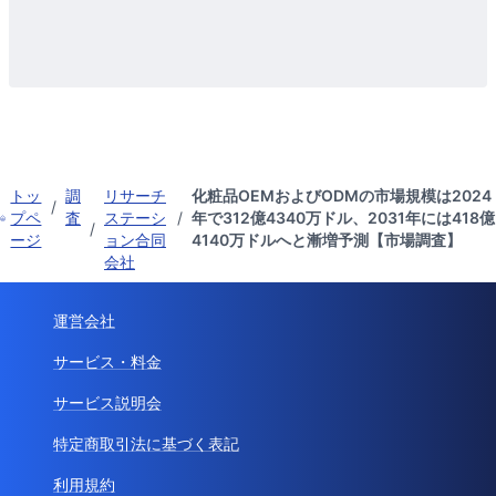
トッ
調
リサーチ
化粧品OEMおよびODMの市場規模は2024
/
プペ
査
ステーシ
/
年で312億4340万ドル、2031年には418億
/
ージ
ョン合同
4140万ドルへと漸増予測【市場調査】
会社
運営会社
サービス・料金
サービス説明会
特定商取引法に基づく表記
利用規約