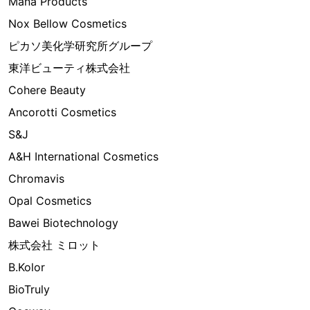
Mana Products
Nox Bellow Cosmetics
ピカソ美化学研究所グループ
東洋ビューティ株式会社
Cohere Beauty
Ancorotti Cosmetics
S&J
A&H International Cosmetics
Chromavis
Opal Cosmetics
Bawei Biotechnology
株式会社 ミロット
B.Kolor
BioTruly