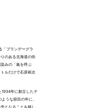
る「ブランデーグラ
かりのある北海道の街
馴染みの「嵐を呼ぶ
イトルだけで石原裕次
1934年に創立したテ
のような節目の年に、
発売となることを嬉し