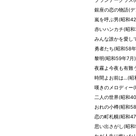
ブランデーグラス(
銀座の恋の物語(デュ
嵐を呼ぶ男(昭和42
赤いハンカチ(昭和3
みんな誰かを愛して
勇者たち(昭和58年
黎明(昭和59年7月)
夜霧よ今夜も有難う
時間よお前は…(昭和
嘆きのメロディー(
二人の世界(昭和40
おれの小樽(昭和58
恋の町札幌(昭和47
思い出さがし(昭和5