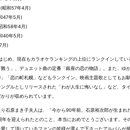
(昭和57年4月)
47年5月)
昭和58年4月)
40年5月)
7月)
をはじめ、現在もカラオケランキングの上位にランクインしてい
有難う」、デュエット曲の定番「銀座の恋の物語」。また、ゆ
樽」「恋の町札幌」などもランクイン。映画主題歌としてもお
シングルとしリリースされた「わが人生に悔いなし」など、タ
ばかりが収められています。
り石原まき子夫人は、「今から90年前。石原裕次郎が生まれた
0周年を迎えられたとのこと、本当におめでとうございます。そ
を愛して頂いているファンの皆様が選んで下さったアルバムが