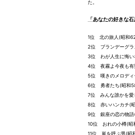
た。
「あなたの好きな石
1位 北の旅人(昭和62
2位 ブランデーグラス
3位 わが人生に悔いな
4位 夜霧よ今夜も有難
5位 嘆きのメロディー
6位 勇者たち(昭和5
7位 みんな誰かを愛し
8位 赤いハンカチ(昭
9位 銀座の恋の物語(
10位 おれの小樽(昭和
11位 嵐を呼ぶ男(昭和