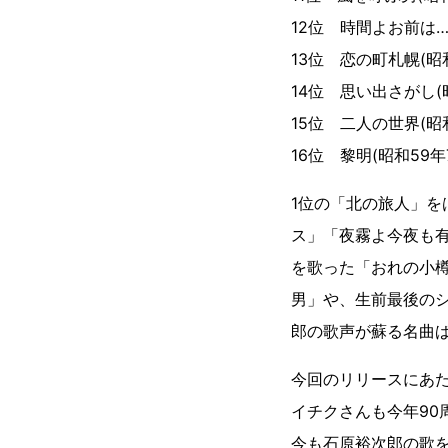
12位 時間よお前は…
13位 恋の町札幌(昭和
14位 思い出さがし(
15位 二人の世界(昭和
16位 黎明(昭和59年
1位の「北の旅人」
ス」「夜霧よ今夜も
を歌った「おれの小
男」や、生前最後の
郎の歌声が蘇る名曲
今回のリリースにあた
イチクさんも今年9
今も石原裕次郎の歌