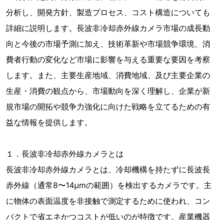
分析し、開発方針、製造プロセス、コスト構造についても
詳細に説明します。長波非冷却赤外線カメラ市場の成長動
向と今後の市場予測に加え、技術革新や市場競争環境、消
費者行動の変化など市場に影響を与える重要な要因を考察
します。また、主要生産地域、消費地域、及び主要企業の
生産・消費の観点から、市場動向を深く理解し、企業が新
規市場の開拓や競争力強化に向けた戦略を立てるための有
益な情報を提供します。
１．長波非冷却赤外線カメラとは
長波非冷却赤外線カメラとは、冷却機構を持たずに長波長
赤外線（通常8〜14μmの範囲）を検出するカメラです。主
に物体の表面温度を非接触で測定するために使われ、コン
パクトで省エネかつコストが低いのが特徴です。産業機器