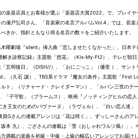
】は全国の楽器店員とお客様が選ぶ「楽器店大賞2022」で、プレ
の瀬戸弘司さん、「音楽家の名言アルバムVol.4」では、音
るべきか、指針ともなり得る名言の数々をご紹介いたします。
木曜劇場『silent』挿入曲「悲しませたくなかった」、日本
謎解き診察記録』主題歌「想花」（Kis-My-Ft2）、テレビ朝
「五明後日」（DISH//）、「おにごっこ」（優里 ）、サン
 Wind」（久石 譲）、TBS系ドラマ『魔女の条件』主題歌「First 
ェルト」（リチャード・クレイダーマン）、「ルパン三世のテ
）、「子守歌」（ブラームス）、映画『ノッティングヒルの恋人
亡き王女のためのパヴァーヌ」（ラヴェル）、「白い恋人達」
務員Gさんの連載アレンジは「花は咲く」、ずっしーさんのア
（坂本 九）、ござさんの連載は「雪（おしゃれワルツ風）」。
魅力満載の楽曲を初級・中級・上級の幅広いアレンジでお届け