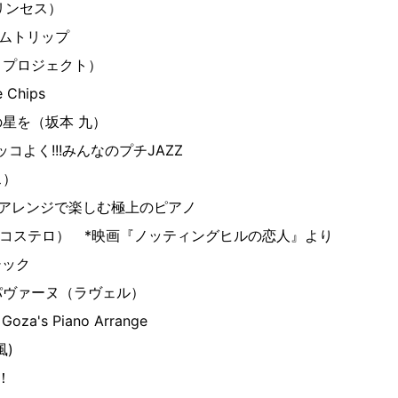
リンセス）
ムトリップ
くプロジェクト）
Chips
星を（坂本 九）
コよく!!!みんなのプチJAZZ
ス）
 上級アレンジで楽しむ極上のピアノ
・コステロ） *映画『ノッティングヒルの恋人』より
シック
パヴァーヌ（ラヴェル）
oza's Piano Arrange
風)
！