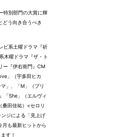
イヤー特別部門の大賞に輝
楽とどう向き合うべき
テレビ系土曜ドラマ『祈
日系木曜ドラマ『ザ・ト
トリー『伊右衛門』CM
Love」（宇多田ヒカ
ーマ」、「M」（プリ
』「She」（エルヴィ
（桑田佳祐）<セロリ
レンジによる「見上げ
今月も最新ヒットから
します！