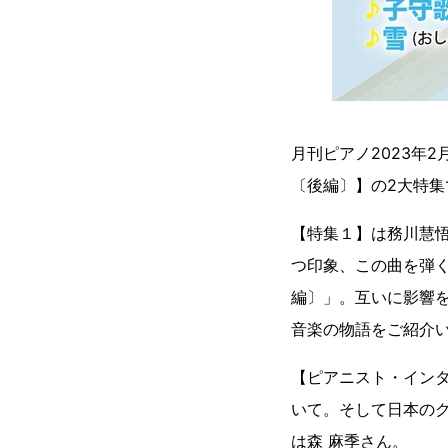
月刊ピアノ2023年
〔後編〕】の2大特集
【特集１】は務川慧
つ印象、この曲を弾
編〕」。互いに影響
音楽の物語をご紹介
【ピアニスト・イン
いて。そして日本のクラシ
は森 麻季さん。