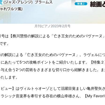
月刊ピアノ2023年2月号
2月号は【務川慧悟の解説による「亡き王女のためのパヴァーヌ
です。
悟の解説による「亡き王女のためのパヴァーヌ」。ラヴェルに
くにあたって5つの攻略ポイントをご紹介いたします。【特集２
を与え合う2つの芸術をさまざまな切り口から紐解きました。ま
いたします。
タビュー】はヴィルトゥオーゾとして活躍目覚ましい亀井聖矢
ック音楽界を牽引する存在の横山幸雄さん、【My Favorite P