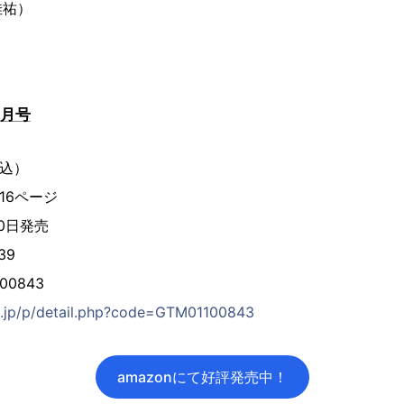
佳祐）
2月号
税込）
16ページ
20日発売
39
00843
.jp/p/detail.php?code=GTM01100843
amazonにて好評発売中！