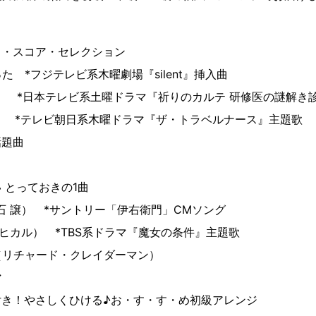
ノ・スコア・セレクション
 *フジテレビ系木曜劇場『silent』挿入曲
Ft2） *日本テレビ系土曜ドラマ『祈りのカルテ 研修医の謎解
//） *テレビ朝日系木曜ドラマ『ザ・トラベルナース』主題歌
話題曲
）
 とっておきの1曲
nd（久石 譲） *サントリー「伊右衛門」CMソング
宇多田ヒカル） *TBS系ドラマ『魔女の条件』主題歌
（リチャード・クレイダーマン）
マ
付き！やさしくひける♪お・す・す・め初級アレンジ