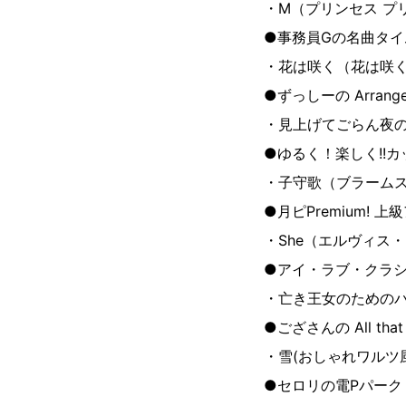
・M（プリンセス プ
●事務員Gの名曲タイ
・花は咲く（花は咲
●ずっしーの Arrange 
・見上げてごらん夜の
●ゆるく！楽しく!!カッ
・子守歌（ブラーム
●月ピPremium!
・She（エルヴィス
●アイ・ラブ・クラ
・亡き王女のための
●ござさんの All that G
・雪(おしゃれワルツ
●セロリの電Pパーク