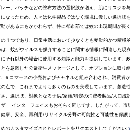
プレー、パッチなどの塗布方法の選択肢が増え、肌にリスクを
うになったため、人々は化学製品ではなく環境に優しい選択肢
変動があるにもかかわらず、特に都市部では蚊の出現期間が長
の 1 つであり、日常生活において少なくとも受動的かつ積極
 つは、蚊がウイルスを媒介することに関する情報に関連した現
々にそれ以外の場合に使用する知識と能力を提供しています。
ことを意図した公衆衛生メッセージとして、オプションに取り
、e コマースの小売およびチャネルと組み合わされ、消費者
性の点で、これまでよりも多くのものを実現しています。創造
さ、選択肢、対象となる子供/家族/特定の消費者製品/人口統
ーザー インターフェイスもおそらく同じです。したがって、市
、健康、安全、再利用/リサイクル分野の可能性と可能性を保護
めのカスタマイズされたレポートをリクエストしてください:
h