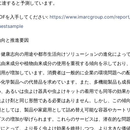
ルに達すると予測しています。
DFを入手してください:
https://www.imarcgroup.com/report
uestsample
動向と推進要因
、健康志向の用途や都市生活向けソリューションの進化によっ
然由来成分や植物由来成分の使用を重視する傾向を示しており
利用が増加しています。消費者は一般的に企業の環境問題への
い化学製品への代替品を求めています。また、多機能製品も成
め、あるいは虫よけ器具や虫よけキットの着用でも同等の効果
虫よけ剤と同じ形態である必要はありません。しかし、この傾
因としては、製品や家庭用として詰め替え可能な容器やカート
ビスの増加が挙げられます。これらのサービスは、潜在的な問
者にとって、より長く虫よけ効果を維持しつつ、より大きな価