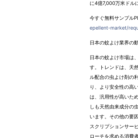
に4億7,000万米ド
今すぐ無料サンプルP
epellent-market/req
日本の蚊よけ業界の
日本の蚊よけ市場は
す。トレンドは、天
ル配合の虫よけ剤の
り、より安全性の高
は、汎用性が高いた
しも天然由来成分の
います。その他の要
スクリプションサー
ローチを求める消費