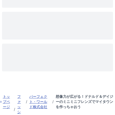
トッ
フ
パーフェク
想像力が広がる！ドナルド＆デイジ
プペ
ァ
/
ト・ワール
/
ーのミニミニフレンズでマイタウン
ージ
ッ
ド株式会社
を作っちゃおう
/
シ