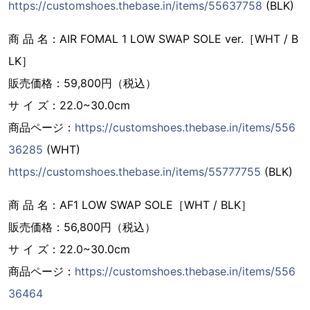
https://customshoes.thebase.in/items/55637758
(BLK)
商 品 名：AIR FOMAL 1 LOW SWAP SOLE ver.［WHT / B
LK］
販売価格：59,800円（税込）
サ イ ズ：22.0~30.0cm
商品ページ：
https://customshoes.thebase.in/items/556
36285
(WHT)
https://customshoes.thebase.in/items/55777755
(BLK)
商 品 名：AF1 LOW SWAP SOLE［WHT / BLK］
販売価格：56,800円（税込）
サ イ ズ：22.0~30.0cm
商品ページ：
https://customshoes.thebase.in/items/556
36464