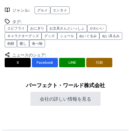
ジャンル
:
グルメ
エンタメ
タグ
:
エビフライ
おにぎり
お文具さんといっしょ
かわいい
キャラクターグッズ
グッズ
シュール
ぬいぐるみ
ぬい具るみ
柏餅
癒し
食べ物
ニュースのシェア
:
X
Facebook
LINE
印刷
パーフェクト・ワールド株式会社
会社の詳しい情報を見る