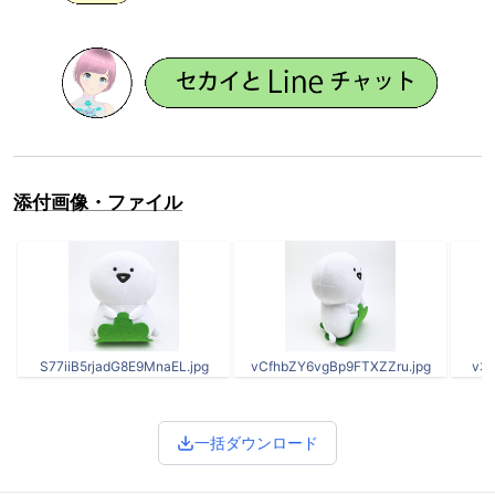
添付画像・ファイル
S77iiB5rjadG8E9MnaEL.jpg
vCfhbZY6vgBp9FTXZZru.jpg
v3S
一括ダウンロード