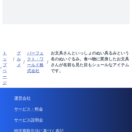
ト
グ
パーフェ
お文具さんといっしょのぬい具るみという
ッ
/
ル
クト・ワ
名のぬいぐるみ。食べ物に変身したお文具
/
/
プ
メ
ールド株
さんが名前も見た目もシュールなアイテム
ペ
式会社
です。
ー
ジ
運営会社
サービス・料金
サービス説明会
特定商取引法に基づく表記