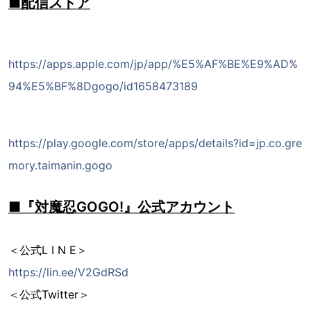
■配信ストア
https://apps.apple.com/jp/app/%E5%AF%BE%E9%AD%
94%E5%BF%8Dgogo/id1658473189
https://play.google.com/store/apps/details?id=jp.co.gre
mory.taimanin.gogo
■『対魔忍GOGO!』公式アカウント
＜公式L I N E＞
https://lin.ee/V2GdRSd
＜公式Twitter＞