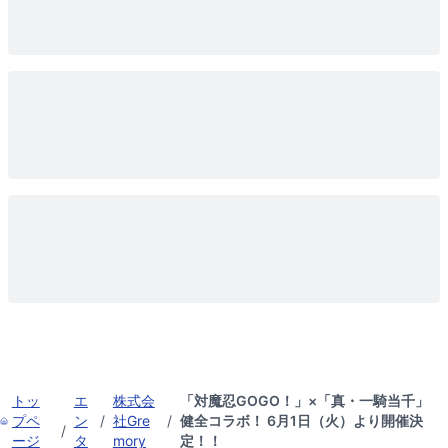
トッ
エ
株式会
「対魔忍GOGO！」×「真・一騎当千」
プペ
ン
/
社Gre
/
健全コラボ！ 6月1日（火）より開催決
/
ージ
タ
mory
定！！