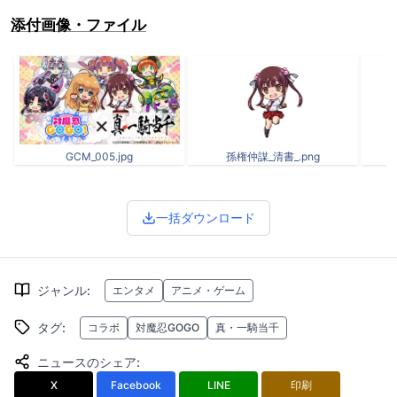
添付画像・ファイル
GCM_005.jpg
孫権仲謀_清書_.png
一括ダウンロード
ジャンル
:
エンタメ
アニメ・ゲーム
タグ
:
コラボ
対魔忍GOGO
真・一騎当千
ニュースのシェア
:
X
Facebook
LINE
印刷