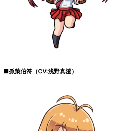
■孫策伯符（CV:浅野真澄）