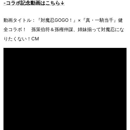
-コラボ記念動画はこちら↓
動画タイトル：『対魔忍GOGO！』×『真・一騎当千』健
全コラボ！ 孫策伯符＆孫権仲謀、姉妹揃って対魔忍にな
りたくない！CM