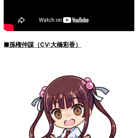
■孫権仲謀（CV:大橋彩香）