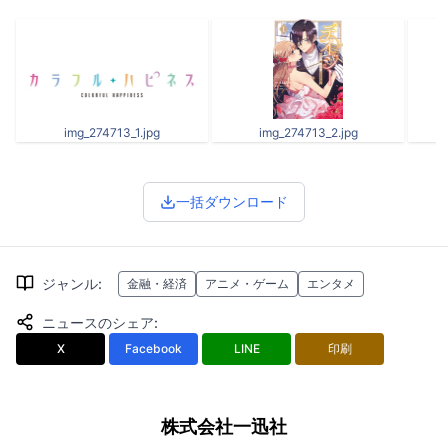
img_274713_1.jpg
img_274713_2.jpg
一括ダウンロード
ジャンル
:
金融・経済
アニメ・ゲーム
エンタメ
ニュースのシェア
:
X
Facebook
LINE
印刷
株式会社一迅社