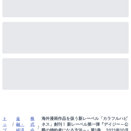
ト
金
株
海外漫画作品を扱う新レーベル「カラフルハピ
ッ
/
融・
式
ネス」創刊！ 新レーベル第一弾『デイジー～公
/
プ
経済
会
爵の婚約者になる方法～』第1巻 2021年10月