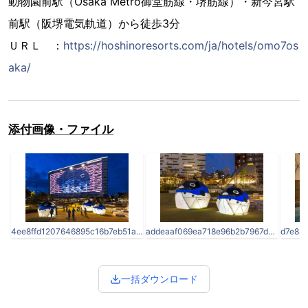
動物園前駅（Osaka Metro御堂筋線・堺筋線）・新今宮駅
前駅（阪堺電気軌道）から徒歩3分
ＵＲＬ ：
https://hoshinoresorts.com/ja/hotels/omo7os
aka/
添付画像・ファイル
4ee8ffd1207646895c16b7eb51aa4ba7-1.jpg
addeaaf069ea718e96b2b7967d91f1d1-2.jpg
一括ダウンロード