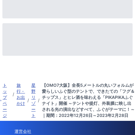
ト
旅
星
【OMO7大阪】全長5メートルの丸いフォルムが
ッ
行・
野
愛らしいふぐ型のテントで、できたての「フグ＆
/
プ
お出
リ
チップス」とヒレ酒を味わえる「PIKAPIKAふぐ
/
/
ペ
かけ
ゾ
ナイト」開催 ～テントや提灯、外装膜に映し出
ー
ー
される光の演出などすべて、ふぐがテーマに！～
ジ
ト
｜期間：2022年12月26日～2023年2月28日
運営会社