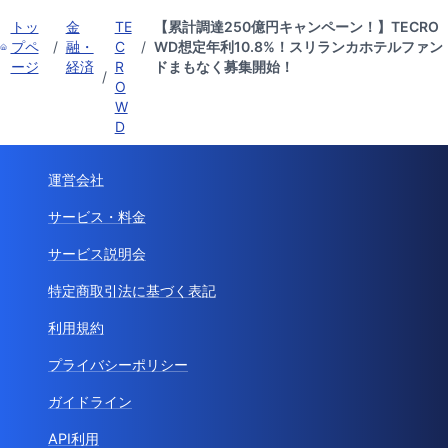
トッ
金
TE
【累計調達250億円キャンペーン！】TECRO
プペ
/
融・
C
/
WD想定年利10.8%！スリランカホテルファン
ージ
経済
R
ドまもなく募集開始！
/
O
W
D
運営会社
サービス・料金
サービス説明会
特定商取引法に基づく表記
利用規約
プライバシーポリシー
ガイドライン
API利用