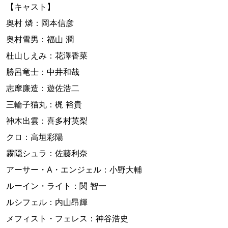
【キャスト】
奥村 燐：岡本信彦
奥村雪男：福山 潤
杜山しえみ：花澤香菜
勝呂竜士：中井和哉
志摩廉造：遊佐浩二
三輪子猫丸：梶 裕貴
神木出雲：喜多村英梨
クロ：高垣彩陽
霧隠シュラ：佐藤利奈
アーサー・A・エンジェル：小野大輔
ルーイン・ライト：関 智一
ルシフェル：内山昂輝
メフィスト・フェレス：神谷浩史