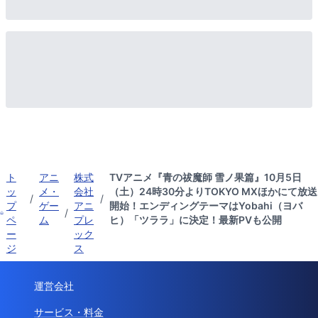
ト
アニ
株式
TVアニメ『青の祓魔師 雪ノ果篇』10月5日
ッ
メ・
会社
（土）24時30分よりTOKYO MXほかにて放送
/
/
プ
ゲー
アニ
開始！エンディングテーマはYobahi（ヨバ
/
ペ
ム
プレ
ヒ）「ツララ」に決定！最新PVも公開
ー
ック
ジ
ス
運営会社
サービス・料金