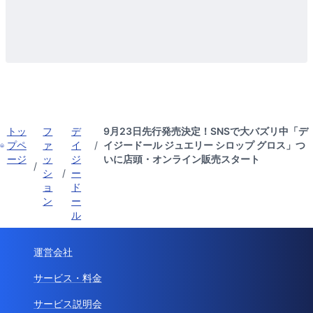
トッ
フ
デ
9月23日先行発売決定！SNSで大バズリ中「デ
プペ
ァ
イ
/
イジードール ジュエリー シロップ グロス」つ
ージ
ッ
ジ
いに店頭・オンライン販売スタート
/
シ
/
ー
ョ
ド
ン
ー
ル
運営会社
サービス・料金
サービス説明会