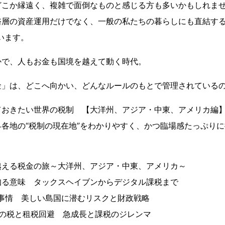
どこか縁遠く、複雑で面倒なものと感じる方も多いかもしれま
裕層の資産運用だけでなく、一般の私たちの暮らしにも直結する
います。
かで、人もお金も国境を越えて動く時代。
金」は、どこへ向かい、どんなルールのもとで管理されている
ておきたい世界の税制 【大洋州、アジア・中東、アメリカ編
各地の“税制の現在地”をわかりやすく、かつ臨場感たっぷり
越える税金の旅～大洋州、アジア・中東、アメリカ～
知る意味 タックスヘイブンからデジタル課税まで
事情 美しい島国に潜むリスクと財政戦略
東の税と租税回避 急成長と課税のジレンマ