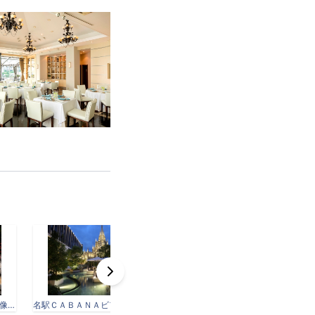
フレンチＷｉｎｔｅｒメイン画像.jpg
名駅ＣＡＢＡＮＡビアガーデン小 (1).jpg
IMG_0735.jpg