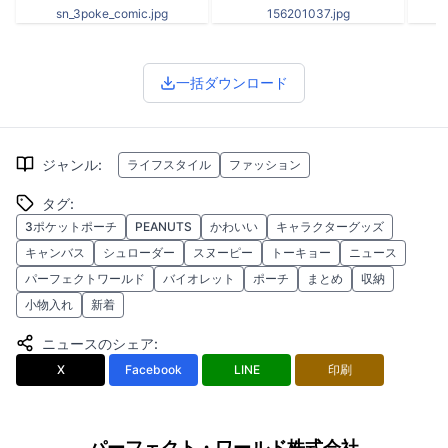
sn_3poke_comic.jpg
156201037.jpg
一括ダウンロード
ジャンル
:
ライフスタイル
ファッション
タグ
:
3ポケットポーチ
PEANUTS
かわいい
キャラクターグッズ
キャンバス
シュローダー
スヌーピー
トーキョー
ニュース
パーフェクトワールド
バイオレット
ポーチ
まとめ
収納
小物入れ
新着
ニュースのシェア
:
X
Facebook
LINE
印刷
パーフェクト・ワールド株式会社