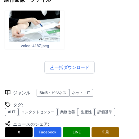
voice-4187.jpeg
一括ダウンロード
ジャンル
:
BtoB・ビジネス
ネット・IT
タグ
:
AHT
コンタクトセンター
業務改善
生産性
評価基準
ニュースのシェア
:
X
Facebook
LINE
印刷