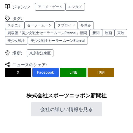
ジャンル
:
アニメ・ゲーム
エンタメ
タグ
:
スポニチ
セーラームーン
タブロイド
冬休み
劇場版「美少女戦士セーラームーンEternal」新聞
新聞
映画
東映
美少女戦士
美少女戦士セーラームーンEternal
場所
:
東京都江東区
ニュースのシェア
:
X
Facebook
LINE
印刷
株式会社スポーツニッポン新聞社
会社の詳しい情報を見る