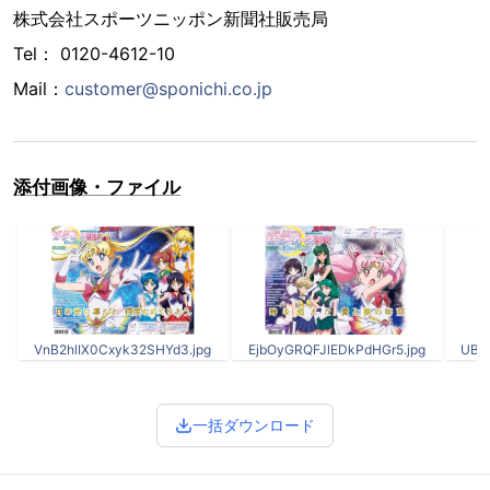
株式会社スポーツニッポン新聞社販売局
Tel： 0120-4612-10
Mail：
customer@sponichi.co.jp
添付画像・ファイル
VnB2hlIX0Cxyk32SHYd3.jpg
EjbOyGRQFJlEDkPdHGr5.jpg
UBr
一括ダウンロード