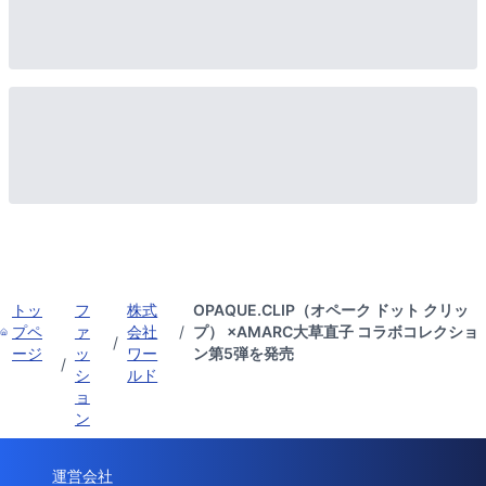
トッ
フ
株式
OPAQUE.CLIP（オペーク ドット クリッ
プペ
ァ
会社
/
プ） ×AMARC大草直子 コラボコレクショ
/
ージ
ッ
ワー
ン第5弾を発売
/
シ
ルド
ョ
ン
運営会社