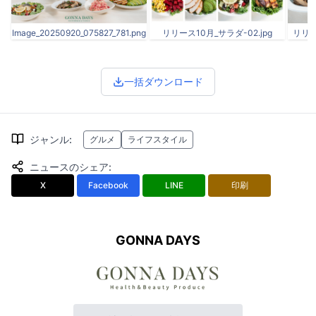
Image_20250920_075827_781.png
リリース10月_サラダ-02.jpg
リリー
一括ダウンロード
ジャンル
:
グルメ
ライフスタイル
ニュースのシェア
:
X
Facebook
LINE
印刷
GONNA DAYS