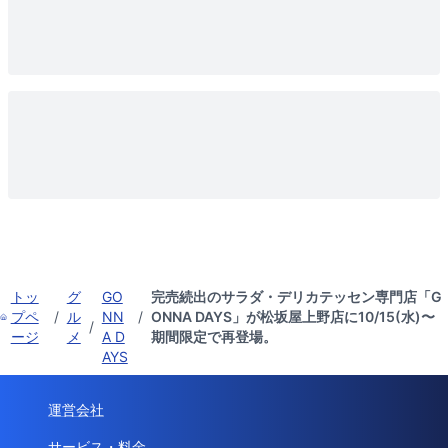
トッ
グ
GO
完売続出のサラダ・デリカテッセン専門店「G
プペ
/
ル
NN
/
ONNA DAYS」が松坂屋上野店に10/15(水)〜
/
ージ
メ
A D
期間限定で再登場。
AYS
運営会社
サービス・料金