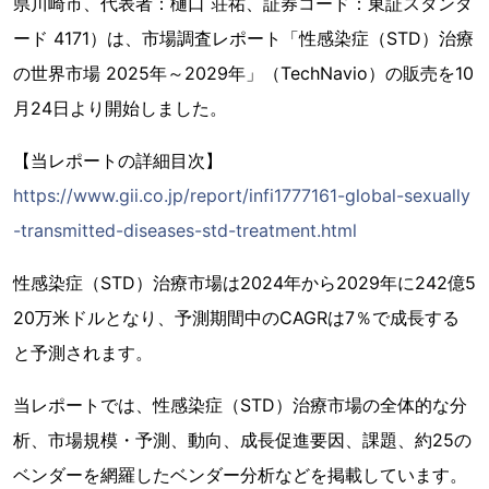
県川崎市、代表者：樋口 荘祐、証券コード：東証スタンダ
ード 4171）は、市場調査レポート「性感染症（STD）治療
の世界市場 2025年～2029年」（TechNavio）の販売を10
月24日より開始しました。
【当レポートの詳細目次】
https://www.gii.co.jp/report/infi1777161-global-sexually
-transmitted-diseases-std-treatment.html
性感染症（STD）治療市場は2024年から2029年に242億5
20万米ドルとなり、予測期間中のCAGRは7％で成長する
と予測されます。
当レポートでは、性感染症（STD）治療市場の全体的な分
析、市場規模・予測、動向、成長促進要因、課題、約25の
ベンダーを網羅したベンダー分析などを掲載しています。