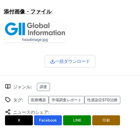
添付画像・ファイル
headimage.jpg
一括ダウンロード
ジャンル
:
調査
タグ
:
医療機器
市場調査レポート
性感染症STD治療
ニュースのシェア
:
X
Facebook
LINE
印刷