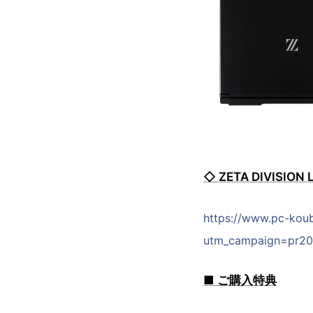
◇ ZETA DIVISI
https://www.pc-kou
utm_campaign=pr20
■ ご購入特典