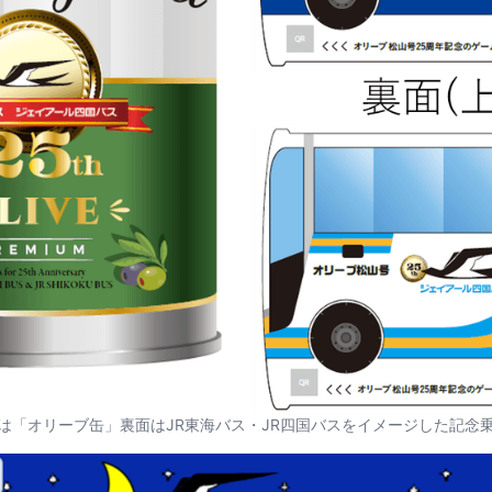
は「オリーブ缶」裏面はJR東海バス・JR四国バスをイメージした記念