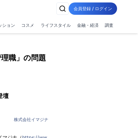
会員登録 / ログイン
ッション
コスメ
ライフスタイル
金融・経済
調査
管理職」の問題
登壇
株式会社イマジナ
イマジナ（
https://ww