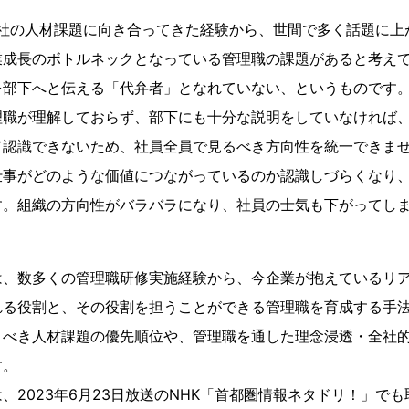
0社の人材課題に向き合ってきた経験から、世間で多く話題に上
業成長のボトルネックとなっている管理職の課題があると考え
を部下へと伝える「代弁者」となれていない、というものです
理職が理解しておらず、部下にも十分な説明をしていなければ
て認識できないため、社員全員で見るべき方向性を統一できま
仕事がどのような価値につながっているのか認識しづらくなり
す。組織の方向性がバラバラになり、社員の士気も下がってし
、数多くの管理職研修実施経験から、今企業が抱えているリア
れる役割と、その役割を担うことができる管理職を育成する手
うべき人材課題の優先順位や、管理職を通した理念浸透・全社
す。
2023年6月23日放送のNHK「首都圏情報ネタドリ！」で