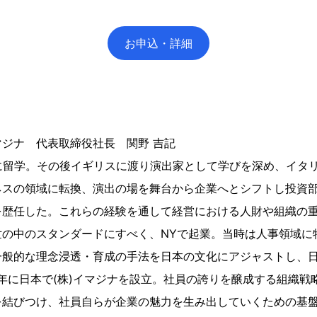
お申込・詳細
ジナ 代表取締役社長 関野 吉記
に留学。その後イギリスに渡り演出家として学びを深め、イタ
ネスの領域に転換、演出の場を舞台から企業へとシフトし投資
を歴任した。これらの経験を通して経営における人財や組織の重
世の中のスタンダードにすべく、NYで起業。当時は人事領域に
一般的な理念浸透・育成の手法を日本の文化にアジャストし、
6年に日本で(株)イマジナを設立。社員の誇りを醸成する組織戦
を結びつけ、社員自らが企業の魅力を生み出していくための基