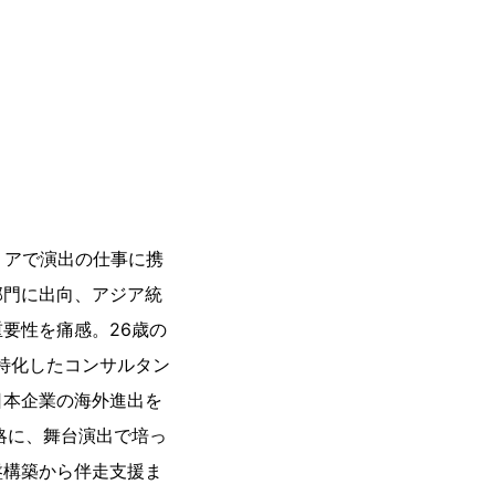
リアで演出の仕事に携
部門に出向、アジア統
要性を痛感。26歳の
特化したコンサルタン
日本企業の海外進出を
略に、舞台演出で培っ
盤構築から伴走支援ま