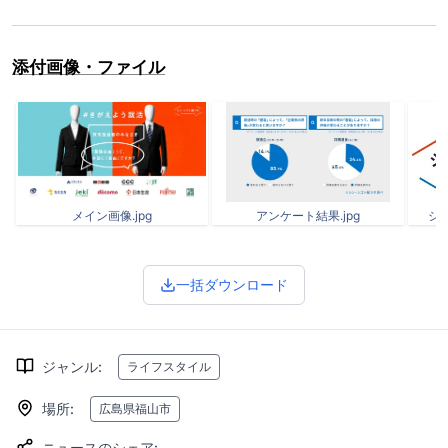
添付画像・ファイル
メイン画像.jpg
アンケート結果.jpg
シ
一括ダウンロード
ジャンル
:
ライフスタイル
場所
:
広島県福山市
ニュースのシェア
: