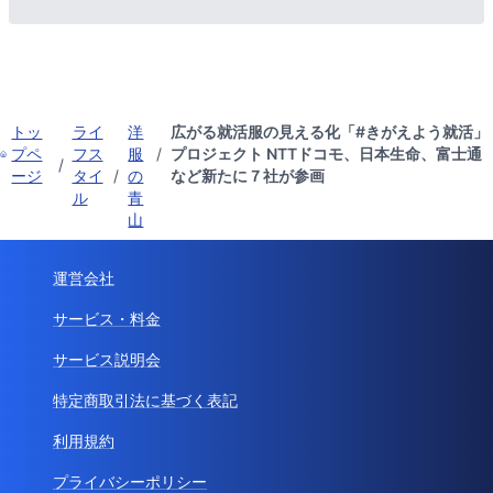
トッ
ライ
洋
広がる就活服の見える化「#きがえよう就活」
プペ
フス
服
/
プロジェクト NTTドコモ、日本生命、富士通
/
ージ
タイ
/
の
など新たに７社が参画
ル
青
山
運営会社
サービス・料金
サービス説明会
特定商取引法に基づく表記
利用規約
プライバシーポリシー