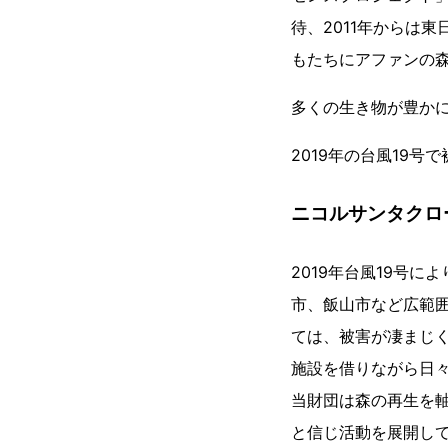
待、2011年からは
もたちにアファンの
多くの生き物が豊か
2019年の台風19
ニコルサンタクロ
2019年台風19号
市、飯山市など広範
ては、被害が凄まじ
施設を借りながら日
当財団は森の再生を
と信じ活動を展開し