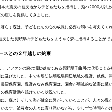
東日本大震災の被災地から子どもたちを招待し、延べ2000人以
森の癒しを提供してきました。
に暮らす森は、子どもたちの心の成長に必要な潤いを与えてく
号で被災した長野県の子どもたちをようやく森に招待することがで
ースとの２年越しの約束
により、アファンの森の活動拠点である長野県千曲川の氾濫によ
囲に及びました。中でも堤防決壊現場周辺地域の豊野、穂保、
く長沼保育園、豊野みなみ保育園は、園舎が壊滅的な被害に遭
々の保育活動を続けている状況でした。
軸に、森と川そして海が健全に繋がっていることが、人々の豊
ています。被災者の人々に寄り添いながら、少しずつ時間をか