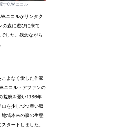
すC.W.ニコル
W.ニコルがサンタク
ァンの森に遊びに来て
んでした。残念ながら
。
をこよなく愛した作家
.W.ニコル・アファンの
荒廃を憂い1986年
里山を少しづつ買い取
、地域本来の森の生態
てスタートしました。