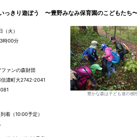
いっきり遊ぼう 〜豊野みなみ保育園のこどもたち
9日（火）
時00分
ファンの森財団
大2742-2041
-8081
豊かな森は子ども達の感
着（10:00予定）
ング、森へ