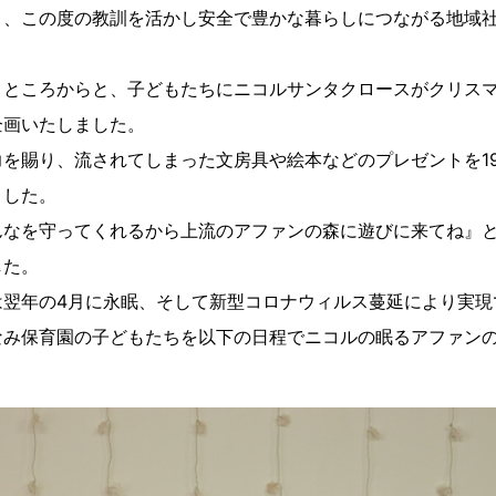
き、この度の教訓を活かし安全で豊かな暮らしにつながる地域
。
うところからと、子どもたちにニコルサンタクロースがクリス
企画いたしました。
を賜り、流されてしまった文房具や絵本などのプレゼントを1
ました。
なを守ってくれるから上流のアファンの森に遊びに来てね』と
した。
翌年の4月に永眠、そして新型コロナウィルス蔓延により実現
なみ保育園の子どもたちを以下の日程でニコルの眠るアファン