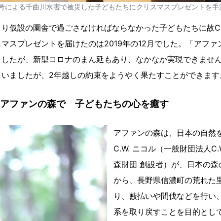
19号による千曲川水害で被災した子どもたちにクリスマスプレゼントを手渡
り仮設の園舎で過ごさなければならなかった子どもたちに故C.
マスプレゼントを届けたのは2019年の12月でした。「アフ
ましたが、新型コロナのまん延もあり、なかなか実現できませ
まいましたが、2年越しの約束をようやく果たすことができます
のアファンの森で 子どもたちの心を癒す
アファンの森は、日本の自然
C.W. ニコル（一般財団法人C
森財団 創設者）が、日本の森の
から、長野県信濃町の荒れた
り、藪払いや間伐などを行い
系を取り戻すことを目的とし