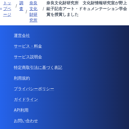
トッ
調
奈良
奈良文化財研究所 文化財情報研究室が野上
/
プペ
査
文化
/
紘子記念アート・ドキュメンテーション学会
/
ージ
財研
賞を授賞しました
究所
運営会社
サービス・料金
サービス説明会
特定商取引法に基づく表記
利用規約
プライバシーポリシー
ガイドライン
API利用
お問い合わせ