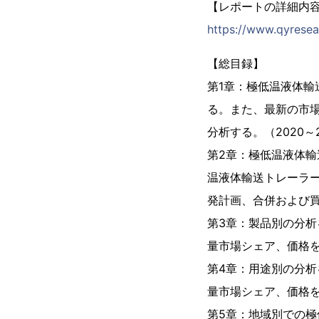
【レポートの詳細内
https://www.qyresear
【総目録】
第1章：極低温液体
る。また、最新の市
分析する。（2020～2
第2章：極低温液体輸
温液体輸送トレーラ
発計画、合併および買
第3章：製品別の分
量市場シェア、価格を含
第4章：用途別の分
量市場シェア、価格を含
第5章：地域別での