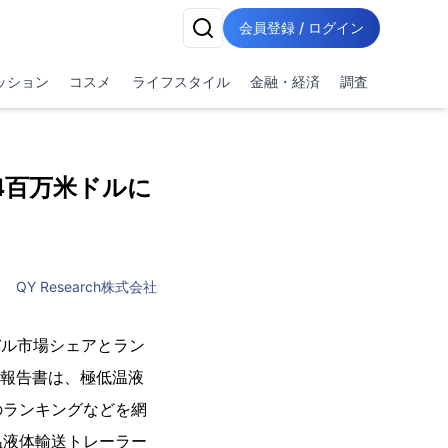
会員登録 / ログイン
ッション
コスメ
ライフスタイル
金融・経済
調査
4百万米ドルに
QY Research株式会社
ーバル市場シェアとラン
本報告書は、極低温液
のランキングなどを網
温液体輸送トレーラー