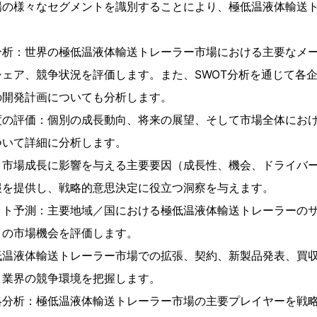
場の様々なセグメントを識別することにより、極低温液体輸送
分析：世界の極低温液体輸送トレーラー市場における主要なメ
ェア、競争状況を評価します。また、SWOT分析を通じて各
の開発計画についても分析します。
度の評価：個別の成長動向、将来の展望、そして市場全体にお
ついて詳細に分析します。
：市場成長に影響を与える主要要因（成長性、機会、ドライバ
報を提供し、戦略的意思決定に役立つ洞察を与えます。
ット予測：主要地域／国における極低温液体輸送トレーラーの
との市場機会を評価します。
低温液体輸送トレーラー市場での拡張、契約、新製品発表、買
、業界の競争環境を把握します。
略分析：極低温液体輸送トレーラー市場の主要プレイヤーを戦