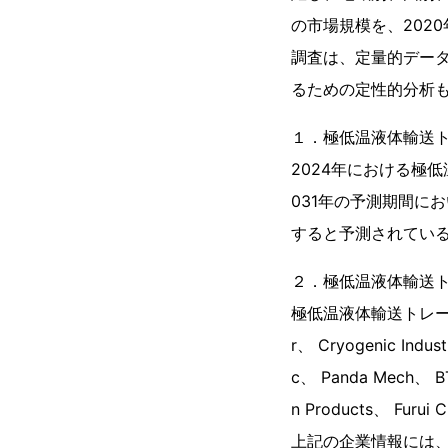
の市場規模を、202
調査は、定量的デー
るための定性的分析
１．極低温液体輸送
2024年における極
031年の予測期間にお
すると予測されてい
２．極低温液体輸送
極低温液体輸送トレーラーの世
r、 Cryogenic Indus
c、 Panda Mech、 BT
n Products、 Furui
上記の企業情報には