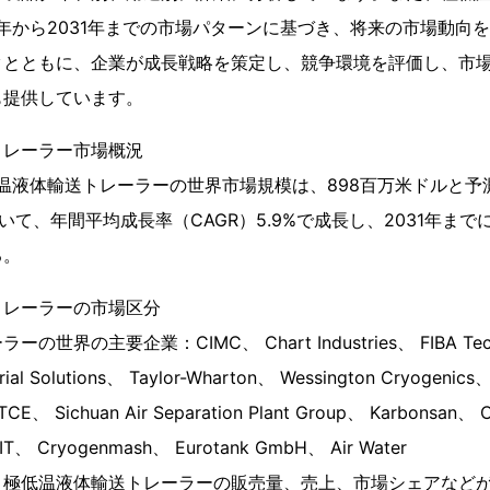
0年から2031年までの市場パターンに基づき、将来の市場動向
タとともに、企業が成長戦略を策定し、競争環境を評価し、市
も提供しています。
トレーラー市場概況
低温液体輸送トレーラーの世界市場規模は、898百万米ドルと予測
いて、年間平均成長率（CAGR）5.9%で成長し、2031年まで
る。
トレーラーの市場区分
界の主要企業：CIMC、 Chart Industries、 FIBA Techno
trial Solutions、 Taylor-Wharton、 Wessington Cryogenics
CE、 Sichuan Air Separation Plant Group、 Karbonsan、
 CIT、 Cryogenmash、 Eurotank GmbH、 Air Water
、極低温液体輸送トレーラーの販売量、売上、市場シェアなど