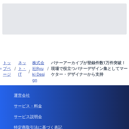
トッ
ネッ
株式会
バナーアーカイブが登録件数1万件突破！
プペ
/
ト・
社Ryu
/
現場で役立つバナーデザイン集としてマー
/
ージ
IT
ki Desi
ケター・デザイナーから支持
gn
運営会社
サービス・料金
サービス説明会
特定商取引法に基づく表記