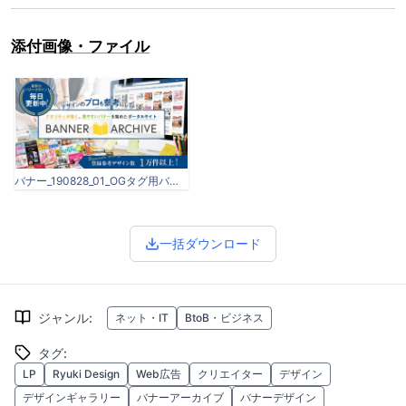
添付画像・ファイル
バナー_190828_01_OGタグ用バナー_1200×630.jpg
一括ダウンロード
ジャンル
:
ネット・IT
BtoB・ビジネス
タグ
:
LP
Ryuki Design
Web広告
クリエイター
デザイン
デザインギャラリー
バナーアーカイブ
バナーデザイン