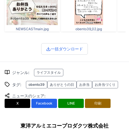
NEWSCASTmain.jpg
obento39_02.jpg
一括ダウンロード
ジャンル
:
ライフスタイル
タグ
:
obento39
ありがとうの日
お弁当
お弁当づくり
ニュースのシェア
:
X
Facebook
LINE
印刷
東洋アルミエコープロダクツ株式会社