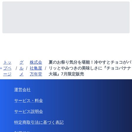
トッ
グ
株式会
夏のお祭り気分を堪能！冷やすとチョコがパ
プペ
/
ル
/
社亀屋
/
リッとやみつきの美味しさに『チョコバナナ
ージ
メ
万年堂
大福』7月限定販売
運営会社
サービス・料金
サービス説明会
特定商取引法に基づく表記