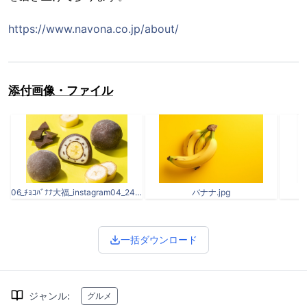
https://www.navona.co.jp/about/
添付画像・ファイル
06_ﾁｮｺﾊﾞﾅﾅ大福_instagram04_2405_実.jpg
バナナ.jpg
7
一括ダウンロード
ジャンル
:
グルメ