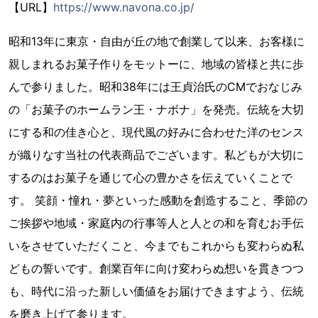
【URL】
https://www.navona.co.jp/
昭和13年に東京・自由が丘の地で創業して以来、お客様に
親しまれるお菓子作りをモットーに、地域の皆様と共に歩
んで参りました。昭和38年には王貞治氏のCMでおなじみ
の「お菓子のホームラン王・ナボナ」を発売。伝統を大切
にする和の佳き心と、現代風の好みに合わせた洋のセンス
が織りなす当社の代表商品でございます。私どもが大切に
するのはお菓子を通じて心の豊かさを伝えていくことで
す。 笑顔・憧れ・夢といった感動を創造すること、季節の
ご挨拶や地域・家庭内の行事等人と人との和を育むお手伝
いをさせていただくこと、今までもこれからも変わらぬ私
どもの誓いです。創業百年に向け変わらぬ想いを貫きつつ
も、時代に沿った新しい価値をお届けできますよう、伝統
を磨き上げて参ります。