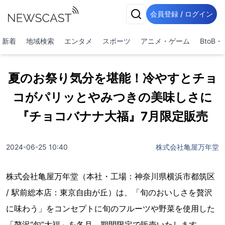
会員登録 / ログイン
新着
地域検索
エンタメ
スポーツ
アニメ・ゲーム
BtoB
夏のお祭り気分を堪能！冷やすとチョ
コがパリッとやみつきの美味しさに
『チョコバナナ大福』7月限定販売
2024-06-25 10:40
株式会社亀屋万年堂
株式会社亀屋万年堂（本社・工場：神奈川県横浜市都筑区
/ 駅前総本店：東京自由が丘）は、「旬のおいしさを贅沢
に味わう」をコンセプトに旬のフルーツや野菜を使用した
「贅沢“旬”大福」を各月、期間限定で販売いたします。