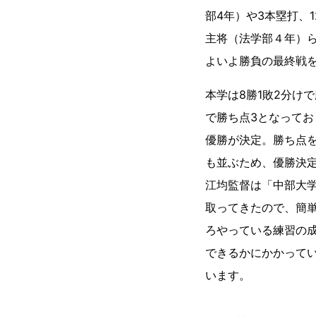
部4年）や3本塁打、
主将（法学部４年）
よいよ勝負の最終戦
本学は8勝1敗2分け
で勝ち点3となってお
優勝が決定。勝ち点
も並ぶため、優勝決
江均監督は「中部大
取ってきたので、簡
ろやっている練習の
できるかにかかって
います。