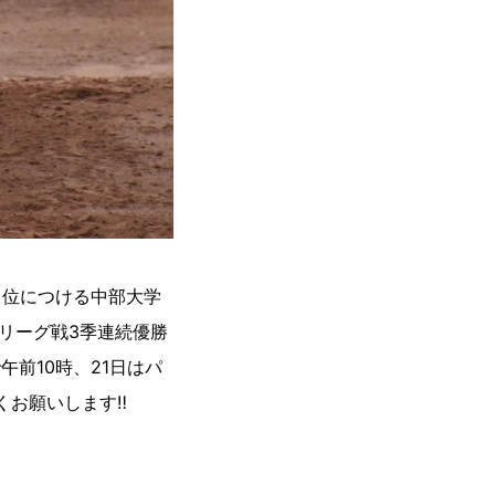
２位につける中部大学
リーグ戦3季連続優勝
前10時、21日はパ
くお願いします‼