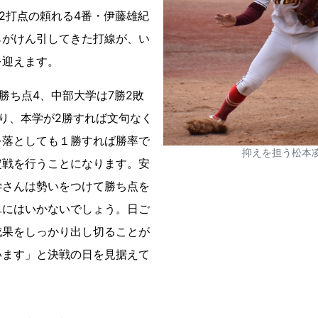
12打点の頼れる4番・伊藤雄紀
らがけん引してきた打線が、い
を迎えます。
で勝ち点4、中部大学は7勝2敗
り、本学が2勝すれば文句なく
を落としても１勝すれば勝率で
抑えを担う松本
定戦を行うことになります。安
学さんは勢いをつけて勝ち点を
単にはいかないでしょう。日ご
成果をしっかり出し切ることが
います」と決戦の日を見据えて