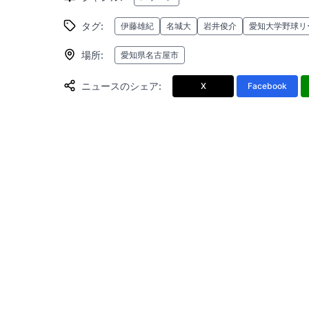
タグ
:
伊藤雄紀
名城大
岩井俊介
愛知大学野球リ
場所
:
愛知県名古屋市
ニュースのシェア
:
X
Facebook