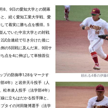
月8、9日の愛知大学との開幕
ると、続く愛知工業大学戦、愛
勝して着実に勝ち点を獲得。5
で並んでいた中京大学との対戦
、2試合連続で引き分けた後に
例の5回戦に及んだ末、9回サ
勝ち点を4に伸ばして単独首位
ップの防御率1.28をマークす
頼れる4番の伊藤
学部4年）と岩井天斗投手（人
、松本凌人投手（法学部4年）
打線に立ちはだかる投手陣と、
ップタイの河田隆博選手（法学