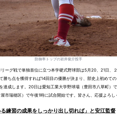
防御率トップの岩井俊介投手
リーグ戦で単独首位に立つ本学硬式野球部は5月20、21日、
て勝ち点を獲得すれば14回目の優勝が決まり、部史上初めての
を達成します。20日は愛知工業大学野球場（豊田市八草町）で午
屋市瑞穂区）で午後1時に試合開始です。皆さん、応援よろし
いる練習の成果をしっかり出し切れば」と安江監督