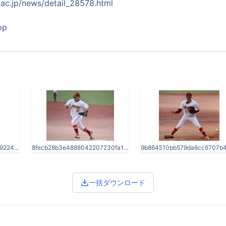
.ac.jp/news/detail_28578.html
op
04d0ab557af7903d99f98b9224ce4cd7-thumb-2068x1947-51980.jpg
8fecb28b3e4888042207230fa1d96ca0-thumb-2569x1925-51983.jpg
一括ダウンロード