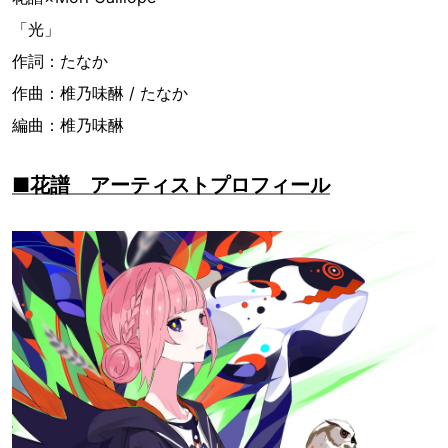
「光」
作詞：たなか
作曲：椎乃味醂 / たなか
編曲：椎乃味醂
■花譜 アーティストプロフィール