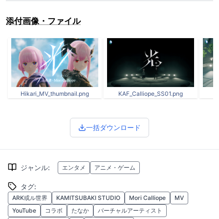
添付画像・ファイル
Hikari_MV_thumbnail.png
KAF_Calliope_SS01.png
K
一括ダウンロード
ジャンル
:
エンタメ
アニメ・ゲーム
タグ
:
ARK或ル世界
KAMITSUBAKI STUDIO
Mori Calliope
MV
YouTube
コラボ
たなか
バーチャルアーティスト