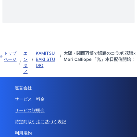
トップ
エ
KAMITSU
大阪・関西万博で話題のコラボ 花譜×
/
ページ
ン
/
BAKI STU
Mori Calliope 「光」本日配信開始！
/
タ
DIO
メ
運営会社
サービス・料金
サービス説明会
特定商取引法に基づく表記
利用規約